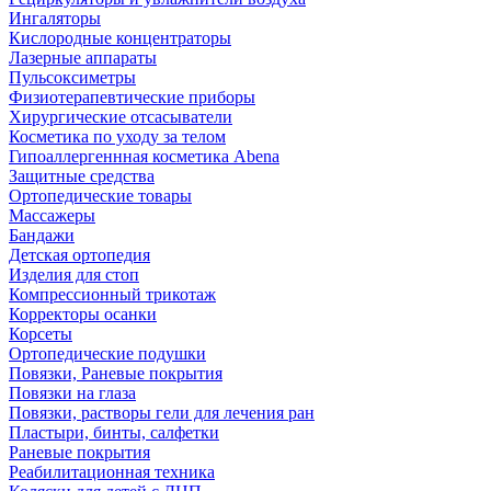
Ингаляторы
Кислородные концентраторы
Лазерные аппараты
Пульсоксиметры
Физиотерапевтические приборы
Хирургические отсасыватели
Косметика по уходу за телом
Гипоаллергеннная косметика Abena
Защитные средства
Ортопедические товары
Массажеры
Бандажи
Детская ортопедия
Изделия для стоп
Компрессионный трикотаж
Корректоры осанки
Корсеты
Ортопедические подушки
Повязки, Раневые покрытия
Повязки на глаза
Повязки, растворы гели для лечения ран
Пластыри, бинты, салфетки
Раневые покрытия
Реабилитационная техника