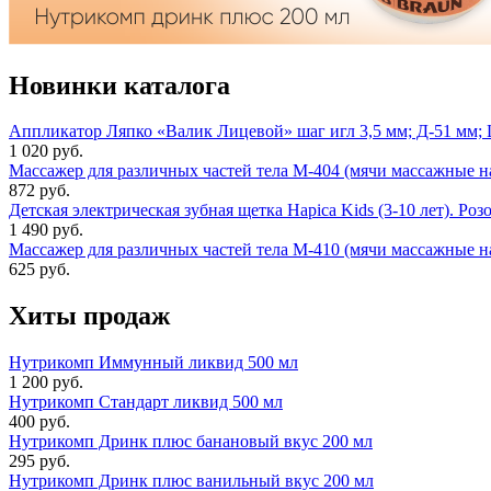
Новинки каталога
Аппликатор Ляпко «Валик Лицевой» шаг игл 3,5 мм; Д-51 мм;
1 020 руб.
Массажер для различных частей тела М-404 (мячи массажные на
872 руб.
Детская электрическая зубная щетка Hapica Kids (3-10 лет). Роз
1 490 руб.
Массажер для различных частей тела М-410 (мячи массажные н
625 руб.
Хиты продаж
Нутрикомп Иммунный ликвид 500 мл
1 200 руб.
Нутрикомп Стандарт ликвид 500 мл
400 руб.
Нутрикомп Дринк плюс банановый вкус 200 мл
295 руб.
Нутрикомп Дринк плюс ванильный вкус 200 мл