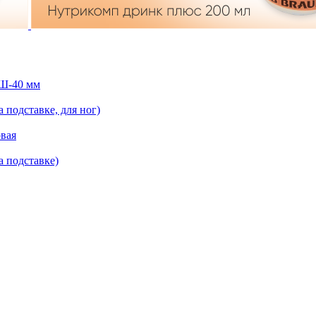
 Ш-40 мм
 подставке, для ног)
овая
а подставке)