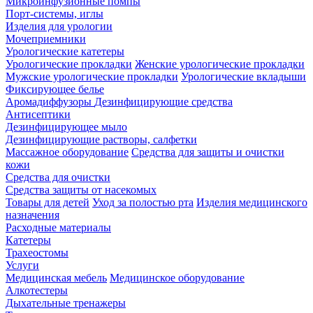
Микроинфузионные помпы
Порт-системы, иглы
Изделия для урологии
Мочеприемники
Урологические катетеры
Урологические прокладки
Женские урологические прокладки
Мужские урологические прокладки
Урологические вкладыши
Фиксирующее белье
Аромадиффузоры
Дезинфицирующие средства
Антисептики
Дезинфицирующее мыло
Дезинфицирующие растворы, салфетки
Массажное оборудование
Средства для защиты и очистки
кожи
Средства для очистки
Средства защиты от насекомых
Товары для детей
Уход за полостью рта
Изделия медицинского
назначения
Расходные материалы
Катетеры
Трахеостомы
Услуги
Медицинская мебель
Медицинское оборудование
Алкотестеры
Дыхательные тренажеры