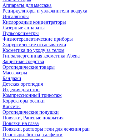
Аппараты для массажа
Рециркуляторы и увлажнители воздуха
Ингаляторы
Кислородные концентраторы
Лазерные аппараты
Пульсоксиметры
Физиотерапевтические приборы
Хирургические отсасыватели
Косметика по уходу за телом
Гипоаллергеннная косметика Abena
Защитные средства
Ортопедические товары
Массажеры
Бандажи
Детская ортопедия
Изделия для стоп
Компрессионный трикотаж
Корректоры осанки
Корсеты
Ортопедические подушки
Повязки, Раневые покрытия
Повязки на глаза
Повязки, растворы гели для лечения ран
Пластыри, бинты, салфетки