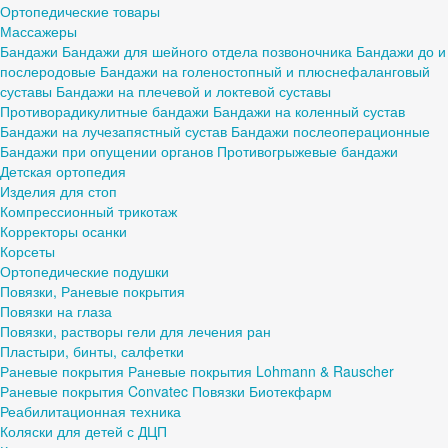
Ортопедические товары
Массажеры
Бандажи
Бандажи для шейного отдела позвоночника
Бандажи до и
послеродовые
Бандажи на голеностопный и плюснефаланговый
суставы
Бандажи на плечевой и локтевой суставы
Противорадикулитные бандажи
Бандажи на коленный сустав
Бандажи на лучезапястный сустав
Бандажи послеоперационные
Бандажи при опущении органов
Противогрыжевые бандажи
Детская ортопедия
Изделия для стоп
Компрессионный трикотаж
Корректоры осанки
Корсеты
Ортопедические подушки
Повязки, Раневые покрытия
Повязки на глаза
Повязки, растворы гели для лечения ран
Пластыри, бинты, салфетки
Раневые покрытия
Раневые покрытия Lohmann & Rauscher
Раневые покрытия Convatec
Повязки Биотекфарм
Реабилитационная техника
Коляски для детей с ДЦП