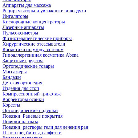
Аппараты для массажа
Рециркуляторы и увлажнители воздуха
Ингаляторы
Кислородные концентраторы
Лазерные аппараты
Пульсоксиметры
Физиотерапевтические приборы
Хирургические отсасыватели
Косметика по уходу за телом
Гипоаллергеннная косметика Abena
Защитные средства
Ортопедические товары
Массажеры
Бандажи
Детская ортопедия
Изделия для стоп
Компрессионный трикотаж
Корректоры осанки
Корсеты
Ортопедические подушки
Повязки, Раневые покрытия
Повязки на глаза
Повязки, растворы гели для лечения ран
Пластыри, бинты, салфетки