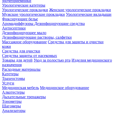
Мочеприемники
Урологические катетеры
Урологические прокладки
Женские урологические прокладки
Мужские урологические прокладки
Урологические вкладыши
Фиксирующее белье
Аромадиффузоры
Дезинфицирующие средства
Антисептики
Дезинфицирующее мыло
Дезинфицирующие растворы, салфетки
Массажное оборудование
Средства для защиты и очистки
кожи
Средства для очистки
Средства защиты от насекомых
Товары для детей
Уход за полостью рта
Изделия медицинского
назначения
Расходные материалы
Катетеры
Трахеостомы
Услуги
Медицинская мебель
Медицинское оборудование
Алкотестеры
Дыхательные тренажеры
Тонометры
Шагомеры
Анализаторы