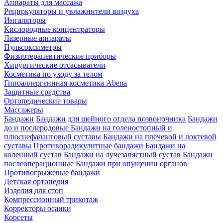
Аппараты для массажа
Рециркуляторы и увлажнители воздуха
Ингаляторы
Кислородные концентраторы
Лазерные аппараты
Пульсоксиметры
Физиотерапевтические приборы
Хирургические отсасыватели
Косметика по уходу за телом
Гипоаллергеннная косметика Abena
Защитные средства
Ортопедические товары
Массажеры
Бандажи
Бандажи для шейного отдела позвоночника
Бандажи
до и послеродовые
Бандажи на голеностопный и
плюснефаланговый суставы
Бандажи на плечевой и локтевой
суставы
Противорадикулитные бандажи
Бандажи на
коленный сустав
Бандажи на лучезапястный сустав
Бандажи
послеоперационные
Бандажи при опущении органов
Противогрыжевые бандажи
Детская ортопедия
Изделия для стоп
Компрессионный трикотаж
Корректоры осанки
Корсеты