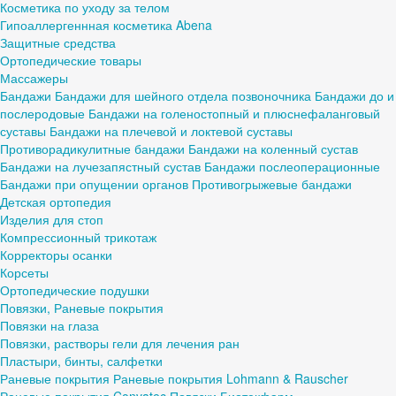
Косметика по уходу за телом
Гипоаллергеннная косметика Abena
Защитные средства
Ортопедические товары
Массажеры
Бандажи
Бандажи для шейного отдела позвоночника
Бандажи до и
послеродовые
Бандажи на голеностопный и плюснефаланговый
суставы
Бандажи на плечевой и локтевой суставы
Противорадикулитные бандажи
Бандажи на коленный сустав
Бандажи на лучезапястный сустав
Бандажи послеоперационные
Бандажи при опущении органов
Противогрыжевые бандажи
Детская ортопедия
Изделия для стоп
Компрессионный трикотаж
Корректоры осанки
Корсеты
Ортопедические подушки
Повязки, Раневые покрытия
Повязки на глаза
Повязки, растворы гели для лечения ран
Пластыри, бинты, салфетки
Раневые покрытия
Раневые покрытия Lohmann & Rauscher