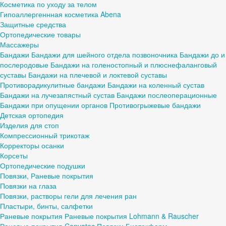
Косметика по уходу за телом
Гипоаллергеннная косметика Abena
Защитные средства
Ортопедические товары
Массажеры
Бандажи
Бандажи для шейного отдела позвоночника
Бандажи до и
послеродовые
Бандажи на голеностопный и плюснефаланговый
суставы
Бандажи на плечевой и локтевой суставы
Противорадикулитные бандажи
Бандажи на коленный сустав
Бандажи на лучезапястный сустав
Бандажи послеоперационные
Бандажи при опущении органов
Противогрыжевые бандажи
Детская ортопедия
Изделия для стоп
Компрессионный трикотаж
Корректоры осанки
Корсеты
Ортопедические подушки
Повязки, Раневые покрытия
Повязки на глаза
Повязки, растворы гели для лечения ран
Пластыри, бинты, салфетки
Раневые покрытия
Раневые покрытия Lohmann & Rauscher