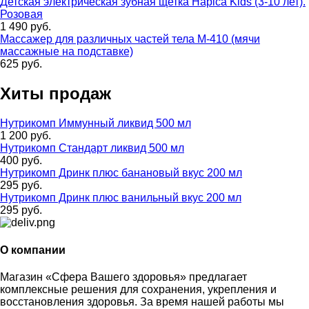
Детская электрическая зубная щетка Hapica Kids (3-10 лет).
Розовая
1 490 руб.
Массажер для различных частей тела М-410 (мячи
массажные на подставке)
625 руб.
Хиты продаж
Нутрикомп Иммунный ликвид 500 мл
1 200 руб.
Нутрикомп Стандарт ликвид 500 мл
400 руб.
Нутрикомп Дринк плюс банановый вкус 200 мл
295 руб.
Нутрикомп Дринк плюс ванильный вкус 200 мл
295 руб.
О компании
Магазин «Сфера Вашего здоровья» предлагает
комплексные решения для сохранения, укрепления и
восстановления здоровья. За время нашей работы мы