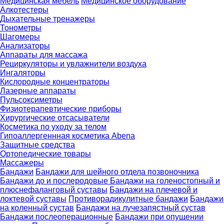
Медицинская мебель
Медицинское оборудование
Алкотестеры
Дыхательные тренажеры
Тонометры
Шагомеры
Анализаторы
Аппараты для массажа
Рециркуляторы и увлажнители воздуха
Ингаляторы
Кислородные концентраторы
Лазерные аппараты
Пульсоксиметры
Физиотерапевтические приборы
Хирургические отсасыватели
Косметика по уходу за телом
Гипоаллергеннная косметика Abena
Защитные средства
Ортопедические товары
Массажеры
Бандажи
Бандажи для шейного отдела позвоночника
Бандажи до и послеродовые
Бандажи на голеностопный и
плюснефаланговый суставы
Бандажи на плечевой и
локтевой суставы
Противорадикулитные бандажи
Бандажи
на коленный сустав
Бандажи на лучезапястный сустав
Бандажи послеоперационные
Бандажи при опущении