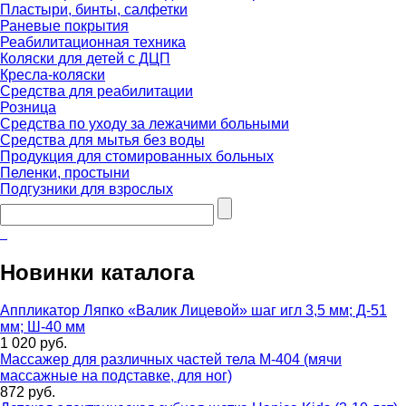
Пластыри, бинты, салфетки
Раневые покрытия
Реабилитационная техника
Коляски для детей с ДЦП
Кресла-коляски
Средства для реабилитации
Розница
Средства по уходу за лежачими больными
Средства для мытья без воды
Продукция для стомированных больных
Пеленки, простыни
Подгузники для взрослых
Новинки каталога
Аппликатор Ляпко «Валик Лицевой» шаг игл 3,5 мм; Д-51
мм; Ш-40 мм
1 020 руб.
Массажер для различных частей тела М-404 (мячи
массажные на подставке, для ног)
872 руб.