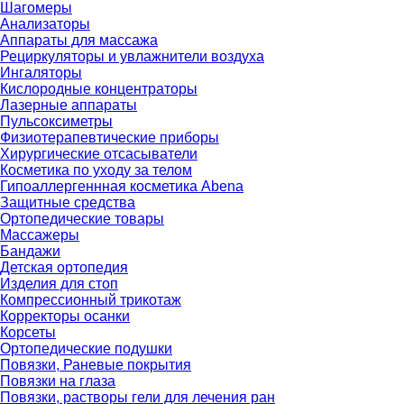
Шагомеры
Анализаторы
Аппараты для массажа
Рециркуляторы и увлажнители воздуха
Ингаляторы
Кислородные концентраторы
Лазерные аппараты
Пульсоксиметры
Физиотерапевтические приборы
Хирургические отсасыватели
Косметика по уходу за телом
Гипоаллергеннная косметика Abena
Защитные средства
Ортопедические товары
Массажеры
Бандажи
Детская ортопедия
Изделия для стоп
Компрессионный трикотаж
Корректоры осанки
Корсеты
Ортопедические подушки
Повязки, Раневые покрытия
Повязки на глаза
Повязки, растворы гели для лечения ран