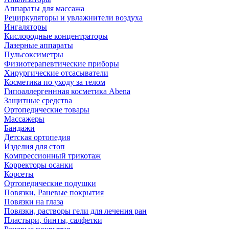
Аппараты для массажа
Рециркуляторы и увлажнители воздуха
Ингаляторы
Кислородные концентраторы
Лазерные аппараты
Пульсоксиметры
Физиотерапевтические приборы
Хирургические отсасыватели
Косметика по уходу за телом
Гипоаллергеннная косметика Abena
Защитные средства
Ортопедические товары
Массажеры
Бандажи
Детская ортопедия
Изделия для стоп
Компрессионный трикотаж
Корректоры осанки
Корсеты
Ортопедические подушки
Повязки, Раневые покрытия
Повязки на глаза
Повязки, растворы гели для лечения ран
Пластыри, бинты, салфетки