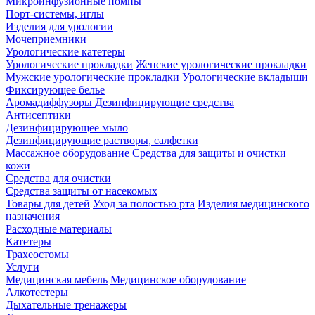
Микроинфузионные помпы
Порт-системы, иглы
Изделия для урологии
Мочеприемники
Урологические катетеры
Урологические прокладки
Женские урологические прокладки
Мужские урологические прокладки
Урологические вкладыши
Фиксирующее белье
Аромадиффузоры
Дезинфицирующие средства
Антисептики
Дезинфицирующее мыло
Дезинфицирующие растворы, салфетки
Массажное оборудование
Средства для защиты и очистки
кожи
Средства для очистки
Средства защиты от насекомых
Товары для детей
Уход за полостью рта
Изделия медицинского
назначения
Расходные материалы
Катетеры
Трахеостомы
Услуги
Медицинская мебель
Медицинское оборудование
Алкотестеры
Дыхательные тренажеры