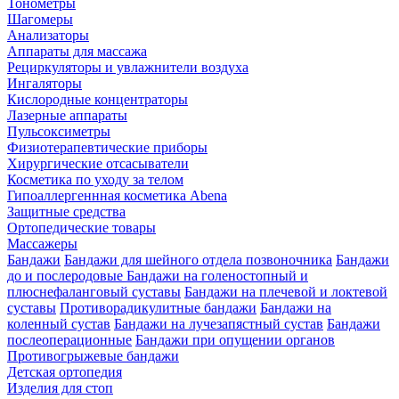
Тонометры
Шагомеры
Анализаторы
Аппараты для массажа
Рециркуляторы и увлажнители воздуха
Ингаляторы
Кислородные концентраторы
Лазерные аппараты
Пульсоксиметры
Физиотерапевтические приборы
Хирургические отсасыватели
Косметика по уходу за телом
Гипоаллергеннная косметика Abena
Защитные средства
Ортопедические товары
Массажеры
Бандажи
Бандажи для шейного отдела позвоночника
Бандажи
до и послеродовые
Бандажи на голеностопный и
плюснефаланговый суставы
Бандажи на плечевой и локтевой
суставы
Противорадикулитные бандажи
Бандажи на
коленный сустав
Бандажи на лучезапястный сустав
Бандажи
послеоперационные
Бандажи при опущении органов
Противогрыжевые бандажи
Детская ортопедия
Изделия для стоп