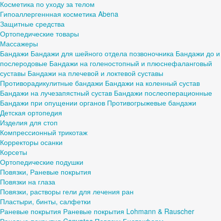
Косметика по уходу за телом
Гипоаллергеннная косметика Abena
Защитные средства
Ортопедические товары
Массажеры
Бандажи
Бандажи для шейного отдела позвоночника
Бандажи до и
послеродовые
Бандажи на голеностопный и плюснефаланговый
суставы
Бандажи на плечевой и локтевой суставы
Противорадикулитные бандажи
Бандажи на коленный сустав
Бандажи на лучезапястный сустав
Бандажи послеоперационные
Бандажи при опущении органов
Противогрыжевые бандажи
Детская ортопедия
Изделия для стоп
Компрессионный трикотаж
Корректоры осанки
Корсеты
Ортопедические подушки
Повязки, Раневые покрытия
Повязки на глаза
Повязки, растворы гели для лечения ран
Пластыри, бинты, салфетки
Раневые покрытия
Раневые покрытия Lohmann & Rauscher