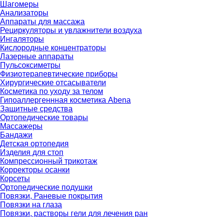
Шагомеры
Анализаторы
Аппараты для массажа
Рециркуляторы и увлажнители воздуха
Ингаляторы
Кислородные концентраторы
Лазерные аппараты
Пульсоксиметры
Физиотерапевтические приборы
Хирургические отсасыватели
Косметика по уходу за телом
Гипоаллергеннная косметика Abena
Защитные средства
Ортопедические товары
Массажеры
Бандажи
Детская ортопедия
Изделия для стоп
Компрессионный трикотаж
Корректоры осанки
Корсеты
Ортопедические подушки
Повязки, Раневые покрытия
Повязки на глаза
Повязки, растворы гели для лечения ран