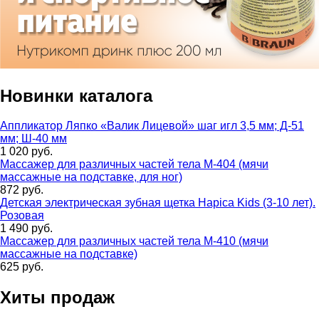
Новинки каталога
Аппликатор Ляпко «Валик Лицевой» шаг игл 3,5 мм; Д-51
мм; Ш-40 мм
1 020 руб.
Массажер для различных частей тела М-404 (мячи
массажные на подставке, для ног)
872 руб.
Детская электрическая зубная щетка Hapica Kids (3-10 лет).
Розовая
1 490 руб.
Массажер для различных частей тела М-410 (мячи
массажные на подставке)
625 руб.
Хиты продаж