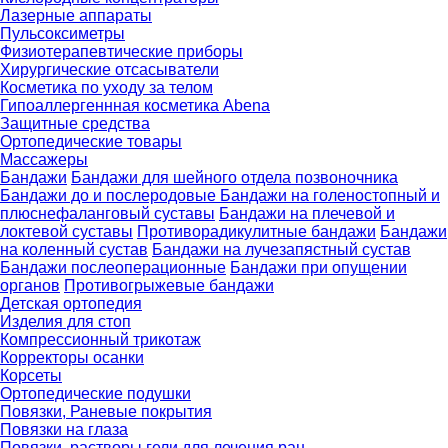
Лазерные аппараты
Пульсоксиметры
Физиотерапевтические приборы
Хирургические отсасыватели
Косметика по уходу за телом
Гипоаллергеннная косметика Abena
Защитные средства
Ортопедические товары
Массажеры
Бандажи
Бандажи для шейного отдела позвоночника
Бандажи до и послеродовые
Бандажи на голеностопный и
плюснефаланговый суставы
Бандажи на плечевой и
локтевой суставы
Противорадикулитные бандажи
Бандажи
на коленный сустав
Бандажи на лучезапястный сустав
Бандажи послеоперационные
Бандажи при опущении
органов
Противогрыжевые бандажи
Детская ортопедия
Изделия для стоп
Компрессионный трикотаж
Корректоры осанки
Корсеты
Ортопедические подушки
Повязки, Раневые покрытия
Повязки на глаза
Повязки, растворы гели для лечения ран