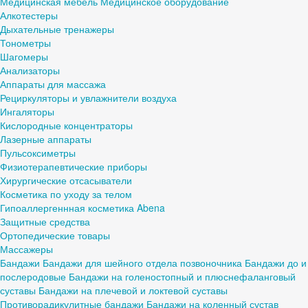
Медицинская мебель
Медицинское оборудование
Алкотестеры
Дыхательные тренажеры
Тонометры
Шагомеры
Анализаторы
Аппараты для массажа
Рециркуляторы и увлажнители воздуха
Ингаляторы
Кислородные концентраторы
Лазерные аппараты
Пульсоксиметры
Физиотерапевтические приборы
Хирургические отсасыватели
Косметика по уходу за телом
Гипоаллергеннная косметика Abena
Защитные средства
Ортопедические товары
Массажеры
Бандажи
Бандажи для шейного отдела позвоночника
Бандажи до и
послеродовые
Бандажи на голеностопный и плюснефаланговый
суставы
Бандажи на плечевой и локтевой суставы
Противорадикулитные бандажи
Бандажи на коленный сустав