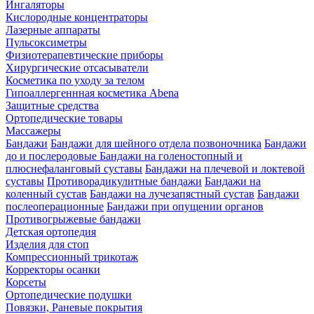
Ингаляторы
Кислородные концентраторы
Лазерные аппараты
Пульсоксиметры
Физиотерапевтические приборы
Хирургические отсасыватели
Косметика по уходу за телом
Гипоаллергеннная косметика Abena
Защитные средства
Ортопедические товары
Массажеры
Бандажи
Бандажи для шейного отдела позвоночника
Бандажи
до и послеродовые
Бандажи на голеностопный и
плюснефаланговый суставы
Бандажи на плечевой и локтевой
суставы
Противорадикулитные бандажи
Бандажи на
коленный сустав
Бандажи на лучезапястный сустав
Бандажи
послеоперационные
Бандажи при опущении органов
Противогрыжевые бандажи
Детская ортопедия
Изделия для стоп
Компрессионный трикотаж
Корректоры осанки
Корсеты
Ортопедические подушки
Повязки, Раневые покрытия