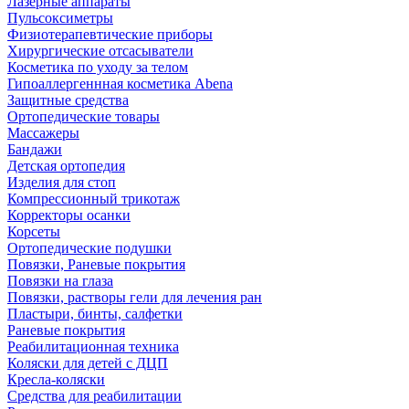
Лазерные аппараты
Пульсоксиметры
Физиотерапевтические приборы
Хирургические отсасыватели
Косметика по уходу за телом
Гипоаллергеннная косметика Abena
Защитные средства
Ортопедические товары
Массажеры
Бандажи
Детская ортопедия
Изделия для стоп
Компрессионный трикотаж
Корректоры осанки
Корсеты
Ортопедические подушки
Повязки, Раневые покрытия
Повязки на глаза
Повязки, растворы гели для лечения ран
Пластыри, бинты, салфетки
Раневые покрытия
Реабилитационная техника
Коляски для детей с ДЦП
Кресла-коляски
Средства для реабилитации