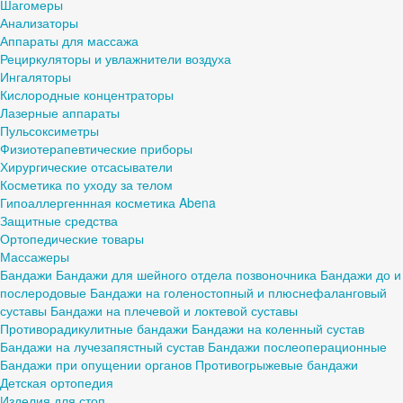
Шагомеры
Анализаторы
Аппараты для массажа
Рециркуляторы и увлажнители воздуха
Ингаляторы
Кислородные концентраторы
Лазерные аппараты
Пульсоксиметры
Физиотерапевтические приборы
Хирургические отсасыватели
Косметика по уходу за телом
Гипоаллергеннная косметика Abena
Защитные средства
Ортопедические товары
Массажеры
Бандажи
Бандажи для шейного отдела позвоночника
Бандажи до и
послеродовые
Бандажи на голеностопный и плюснефаланговый
суставы
Бандажи на плечевой и локтевой суставы
Противорадикулитные бандажи
Бандажи на коленный сустав
Бандажи на лучезапястный сустав
Бандажи послеоперационные
Бандажи при опущении органов
Противогрыжевые бандажи
Детская ортопедия
Изделия для стоп