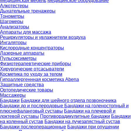
Медицинская мебель
Медицинское оборудование
Алкотестеры
Дыхательные тренажеры
Тонометры
Шагомеры
Анализаторы
Аппараты для массажа
Рециркуляторы и увлажнители воздуха
Ингаляторы
Кислородные концентраторы
Лазерные аппараты
Пульсоксиметры
Физиотерапевтические приборы
Хирургические отсасыватели
Косметика по уходу за телом
Гипоаллергеннная косметика Abena
Защитные средства
Ортопедические товары
Массажеры
Бандажи
Бандажи для шейного отдела позвоночника
Бандажи до и послеродовые
Бандажи на голеностопный и
плюснефаланговый суставы
Бандажи на плечевой и
локтевой суставы
Противорадикулитные бандажи
Бандажи
на коленный сустав
Бандажи на лучезапястный сустав
Бандажи послеоперационные
Бандажи при опущении