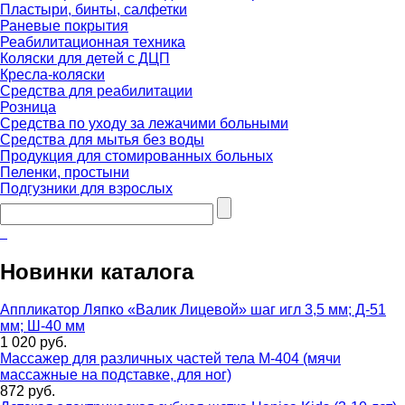
Пластыри, бинты, салфетки
Раневые покрытия
Реабилитационная техника
Коляски для детей с ДЦП
Кресла-коляски
Средства для реабилитации
Розница
Средства по уходу за лежачими больными
Средства для мытья без воды
Продукция для стомированных больных
Пеленки, простыни
Подгузники для взрослых
Новинки каталога
Аппликатор Ляпко «Валик Лицевой» шаг игл 3,5 мм; Д-51
мм; Ш-40 мм
1 020 руб.
Массажер для различных частей тела М-404 (мячи
массажные на подставке, для ног)
872 руб.