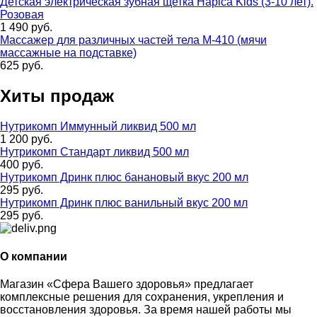
Детская электрическая зубная щетка Hapica Kids (3-10 лет).
Розовая
1 490 руб.
Массажер для различных частей тела М-410 (мячи
массажные на подставке)
625 руб.
Хиты продаж
Нутрикомп Иммунный ликвид 500 мл
1 200 руб.
Нутрикомп Стандарт ликвид 500 мл
400 руб.
Нутрикомп Дринк плюс банановый вкус 200 мл
295 руб.
Нутрикомп Дринк плюс ванильный вкус 200 мл
295 руб.
О компании
Магазин «Сфера Вашего здоровья» предлагает
комплексные решения для сохранения, укрепления и
восстановления здоровья. За время нашей работы мы