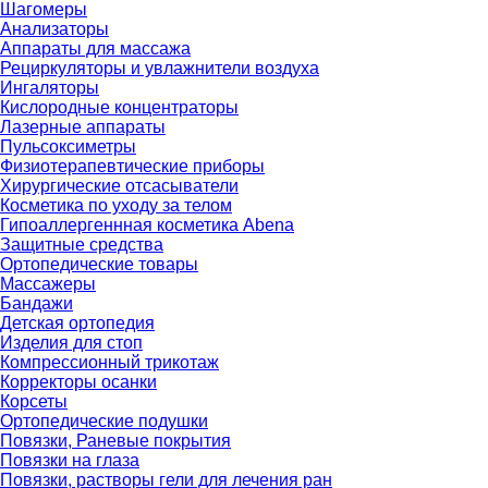
Шагомеры
Анализаторы
Аппараты для массажа
Рециркуляторы и увлажнители воздуха
Ингаляторы
Кислородные концентраторы
Лазерные аппараты
Пульсоксиметры
Физиотерапевтические приборы
Хирургические отсасыватели
Косметика по уходу за телом
Гипоаллергеннная косметика Abena
Защитные средства
Ортопедические товары
Массажеры
Бандажи
Детская ортопедия
Изделия для стоп
Компрессионный трикотаж
Корректоры осанки
Корсеты
Ортопедические подушки
Повязки, Раневые покрытия
Повязки на глаза
Повязки, растворы гели для лечения ран