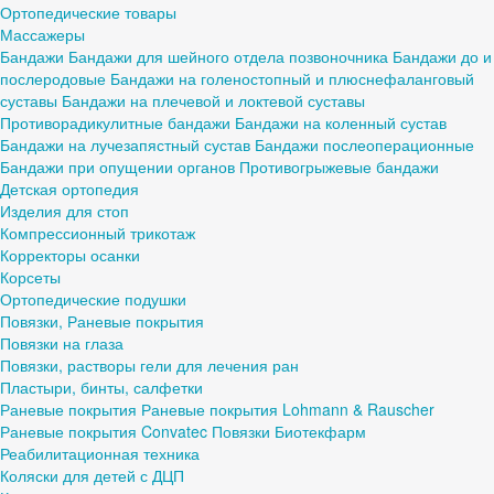
Ортопедические товары
Массажеры
Бандажи
Бандажи для шейного отдела позвоночника
Бандажи до и
послеродовые
Бандажи на голеностопный и плюснефаланговый
суставы
Бандажи на плечевой и локтевой суставы
Противорадикулитные бандажи
Бандажи на коленный сустав
Бандажи на лучезапястный сустав
Бандажи послеоперационные
Бандажи при опущении органов
Противогрыжевые бандажи
Детская ортопедия
Изделия для стоп
Компрессионный трикотаж
Корректоры осанки
Корсеты
Ортопедические подушки
Повязки, Раневые покрытия
Повязки на глаза
Повязки, растворы гели для лечения ран
Пластыри, бинты, салфетки
Раневые покрытия
Раневые покрытия Lohmann & Rauscher
Раневые покрытия Convatec
Повязки Биотекфарм
Реабилитационная техника
Коляски для детей с ДЦП