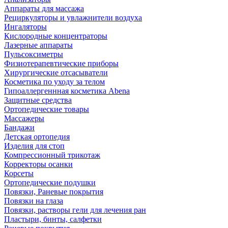
Аппараты для массажа
Рециркуляторы и увлажнители воздуха
Ингаляторы
Кислородные концентраторы
Лазерные аппараты
Пульсоксиметры
Физиотерапевтические приборы
Хирургические отсасыватели
Косметика по уходу за телом
Гипоаллергеннная косметика Abena
Защитные средства
Ортопедические товары
Массажеры
Бандажи
Детская ортопедия
Изделия для стоп
Компрессионный трикотаж
Корректоры осанки
Корсеты
Ортопедические подушки
Повязки, Раневые покрытия
Повязки на глаза
Повязки, растворы гели для лечения ран
Пластыри, бинты, салфетки