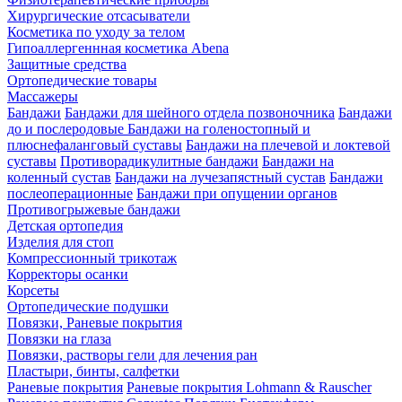
Хирургические отсасыватели
Косметика по уходу за телом
Гипоаллергеннная косметика Abena
Защитные средства
Ортопедические товары
Массажеры
Бандажи
Бандажи для шейного отдела позвоночника
Бандажи
до и послеродовые
Бандажи на голеностопный и
плюснефаланговый суставы
Бандажи на плечевой и локтевой
суставы
Противорадикулитные бандажи
Бандажи на
коленный сустав
Бандажи на лучезапястный сустав
Бандажи
послеоперационные
Бандажи при опущении органов
Противогрыжевые бандажи
Детская ортопедия
Изделия для стоп
Компрессионный трикотаж
Корректоры осанки
Корсеты
Ортопедические подушки
Повязки, Раневые покрытия
Повязки на глаза
Повязки, растворы гели для лечения ран
Пластыри, бинты, салфетки
Раневые покрытия
Раневые покрытия Lohmann & Rauscher